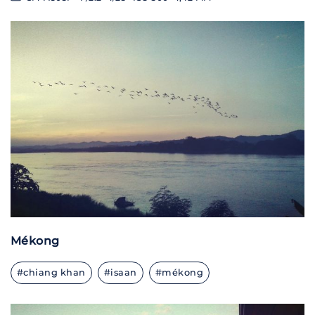
Mékong
#chiang khan
#isaan
#mékong