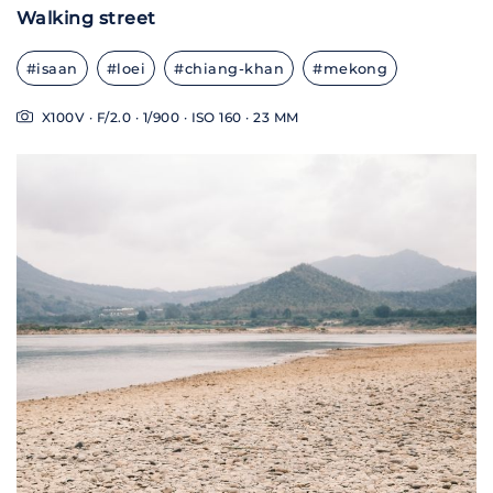
Walking street
#isaan
#loei
#chiang-khan
#mekong
X100V · F/2.0 · 1/900 · ISO 160 · 23 MM