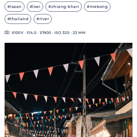
#isaan
#loei
#chiang-khan
#mekong
#thailand
#river
X100V · F/4.0 · 1/1900 · ISO 320 · 23 MM