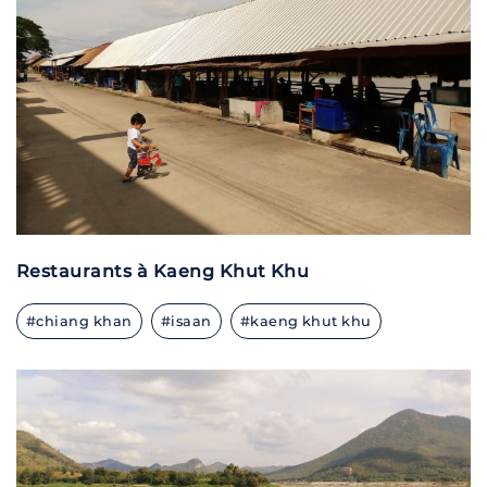
Restaurants à Kaeng Khut Khu
#chiang khan
#isaan
#kaeng khut khu