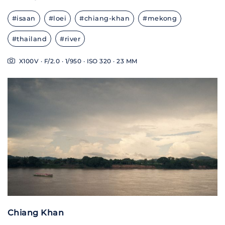
#isaan
#loei
#chiang-khan
#mekong
#thailand
#river
X100V · F/2.0 · 1/950 · ISO 320 · 23 MM
Chiang Khan