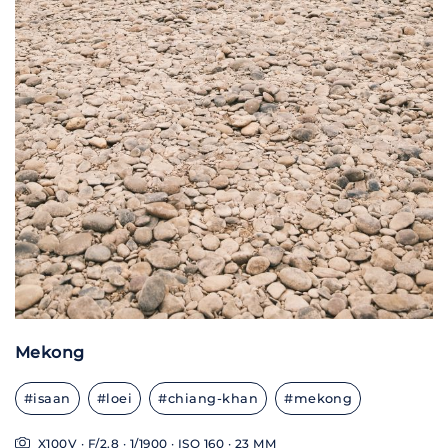
Mekong
#isaan
#loei
#chiang-khan
#mekong
X100V · F/2.8 · 1/1900 · ISO 160 · 23 MM