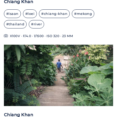
Chiang Khan
#isaan
#loei
#chiang-khan
#mekong
#thailand
#river
X100V · F/4.0 · 1/1500 · ISO 320 · 23 MM
Chiang Khan