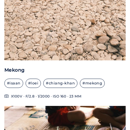
Mekong
#isaan
#loei
#chiang-khan
#mekong
X100V · F/2.8 · 1/2000 · ISO 160 · 23 MM