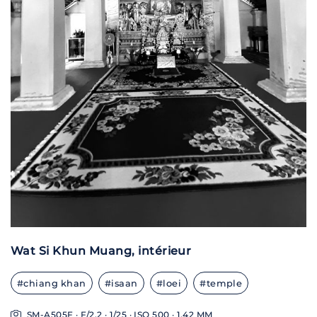
Wat Si Khun Muang, intérieur
#chiang khan
#isaan
#loei
#temple
SM-A505F · F/2.2 · 1/25 · ISO 500 · 1,42 MM