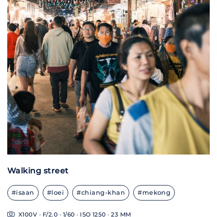
Walking street
#isaan
#loei
#chiang-khan
#mekong
X100V · F/2.0 · 1/60 · ISO 1250 · 23 MM