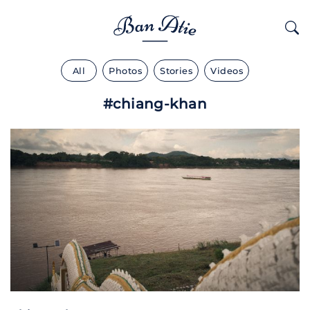
All
Photos
Stories
Videos
#chiang-khan