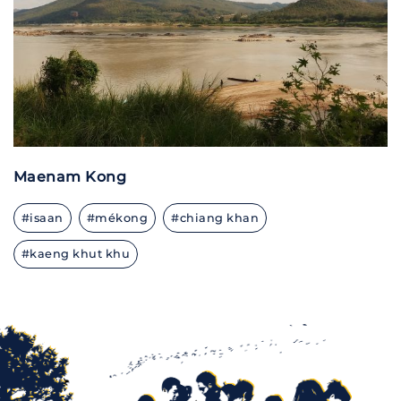
Maenam Kong
#isaan
#mékong
#chiang khan
#kaeng khut khu