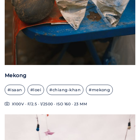
Mekong
#isaan
#loei
#chiang-khan
#mekong
X100V · F/2.5 · 1/2500 · ISO 160 · 23 MM