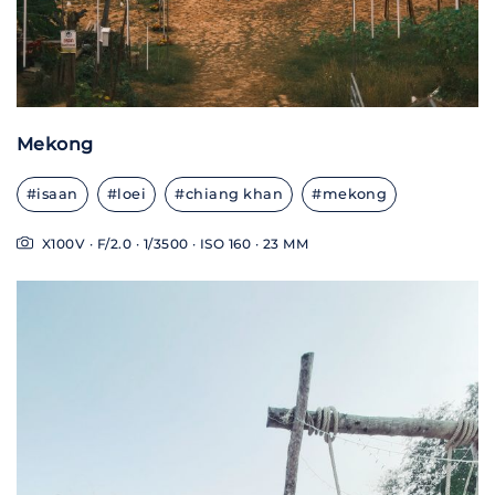
Mekong
#isaan
#loei
#chiang khan
#mekong
X100V · F/2.0 · 1/3500 · ISO 160 · 23 MM