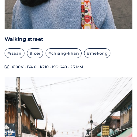
Walking street
#isaan
#loei
#chiang-khan
#mekong
X100V · F/4.0 · 1/210 · ISO 640 · 23 MM