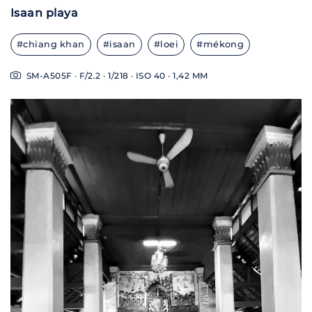
Isaan playa
#chiang khan
#isaan
#loei
#mékong
SM-A505F · F/2.2 · 1/218 · ISO 40 · 1,42 MM