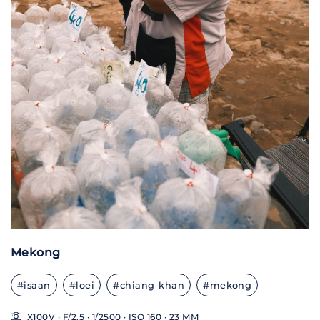
Mekong
#isaan
#loei
#chiang-khan
#mekong
X100V · F/2.5 · 1/2500 · ISO 160 · 23 MM