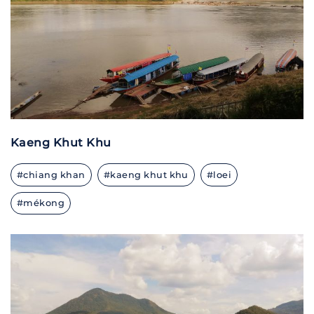
Kaeng Khut Khu
#chiang khan
#kaeng khut khu
#loei
#mékong