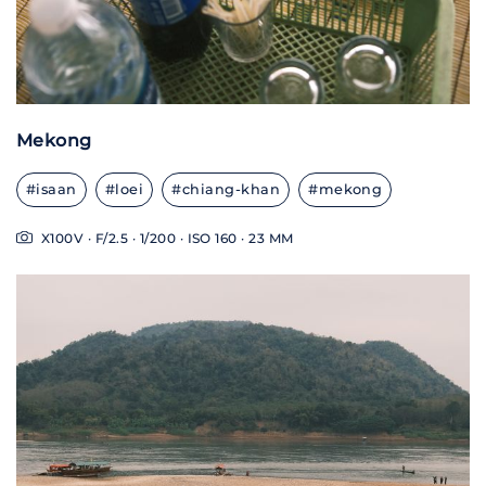
Mekong
#isaan
#loei
#chiang-khan
#mekong
X100V · F/2.5 · 1/200 · ISO 160 · 23 MM