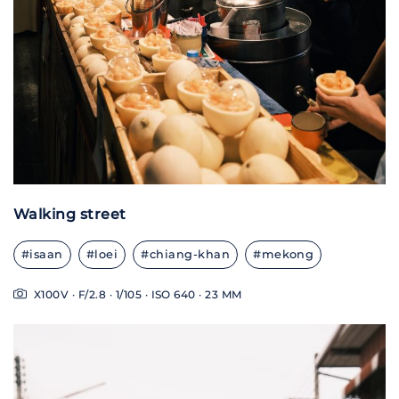
Walking street
#isaan
#loei
#chiang-khan
#mekong
X100V · F/2.8 · 1/105 · ISO 640 · 23 MM