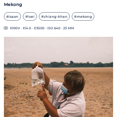
Mekong
#isaan
#loei
#chiang-khan
#mekong
X100V · F/4.0 · 1/3500 · ISO 640 · 23 MM