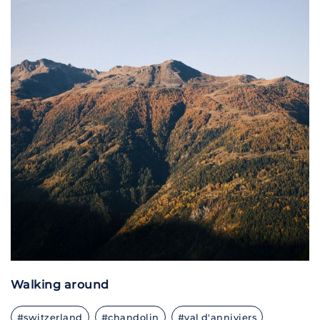
Walking around
#switzerland
#chandolin
#val d'anniviers