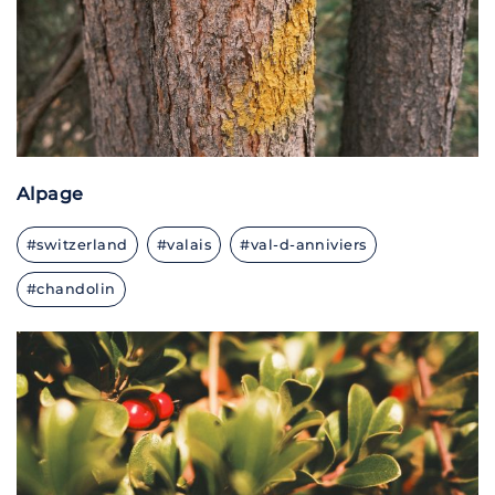
Alpage
#switzerland
#valais
#val-d-anniviers
#chandolin
X100V · F/2.0 · 1/340 · ISO 640 · 23 MM