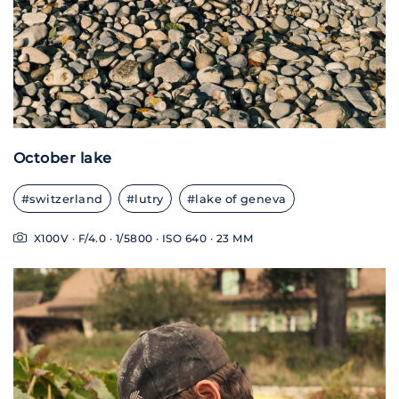
October lake
#switzerland
#lutry
#lake of geneva
X100V · F/4.0 · 1/5800 · ISO 640 · 23 MM