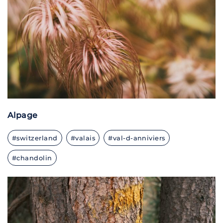
Alpage
#switzerland
#valais
#val-d-anniviers
#chandolin
X100V · F/2.0 · 1/1600 · ISO 640 · 23 MM