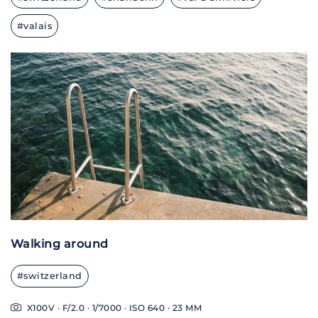
#valais
X100V · F/4.0 · 1/2900 · ISO 640 · 23 MM
Walking around
#switzerland
X100V · F/2.0 · 1/7000 · ISO 640 · 23 MM