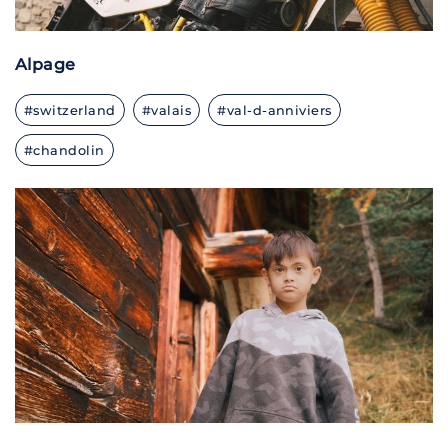
Alpage
#switzerland
#valais
#val-d-anniviers
#chandolin
X100V · F/2.0 · 1/2500 · ISO 640 · 23 MM