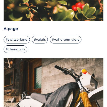
Alpage
#switzerland
#valais
#val-d-anniviers
#chandolin
X100V · F/2.0 · 1/8500 · ISO 640 · 23 MM