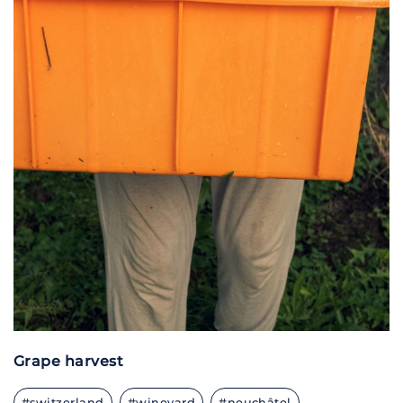
Grape harvest
#switzerland
#wineyard
#neuchâtel