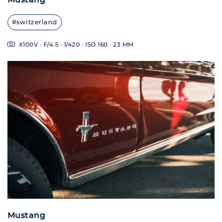
#switzerland
X100V · F/4.5 · 1/420 · ISO 160 · 23 MM
Mustang